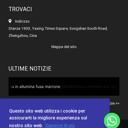
TROVACI
Indirizzo
Stanza 1903, Yaxing Times Square, Songshan South Road,
Zhengzhou, Cina
Mappa del sito
ULTIME NOTIZIE
marrone
Allumina fusa marrone per sabbiatura dei metalli
Tutte le notizie >>
Questo sito web utilizza i cookie per
assicurarti la migliore esperienza sul
nostro sito web.
Saperne di più