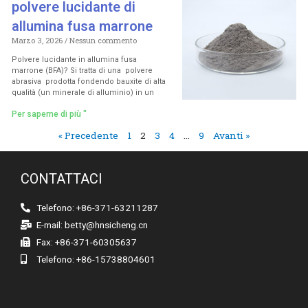
polvere lucidante di
allumina fusa marrone
Marzo 3, 2026
Nessun commento
Polvere lucidante in allumina fusa
marrone (BFA)? Si tratta di una polvere
abrasiva prodotta fondendo bauxite di alta
qualità (un minerale di alluminio) in un
Per saperne di più "
« Precedente
1
2
3
4
…
9
Avanti »
CONTATTACI
Telefono: +86-371-63211287
E-mail:
betty@hnsicheng.cn
Fax: +86-371-60305637
Telefono: +86-15738804601