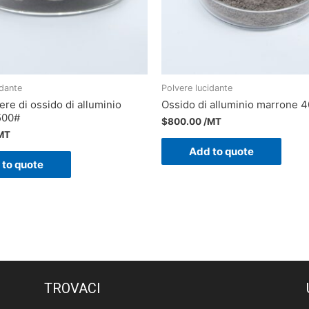
idante
Polvere lucidante
re di ossido di alluminio
Ossido di alluminio marrone 
500#
$
800.00
/MT
MT
Add to quote
 to quote
TROVACI