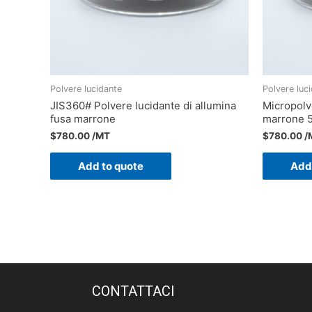
Polvere lucidante
Polvere luc
JIS360# Polvere lucidante di allumina
Micropolve
fusa marrone
marrone 
$
780.00
/MT
$
780.00
/
Add to quote
Add
CONTATTACI