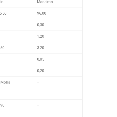
in
Massimo
5,50
96,00
0,30
1.20
,50
3.20
0,05
0,20
 Mohs
–
,90
–