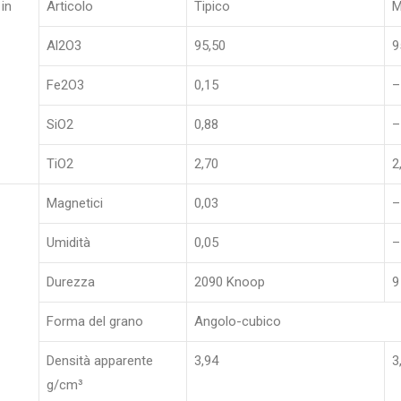
 in
Articolo
Tipico
M
Al2O3
95,50
9
Fe2O3
0,15
–
SiO2
0,88
–
TiO2
2,70
2
Magnetici
0,03
–
Umidità
0,05
–
Durezza
2090 Knoop
9
Forma del grano
Angolo-cubico
Densità apparente
3,94
3
g/cm³