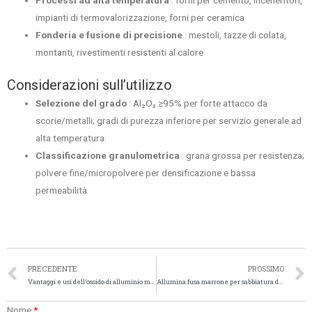
impianti di termovalorizzazione, forni per ceramica
Fonderia e fusione di precisione
: mestoli, tazze di colata,
montanti, rivestimenti resistenti al calore
Considerazioni sull’utilizzo
Selezione del grado
: Al₂O₃ ≥95% per forte attacco da
scorie/metalli; gradi di purezza inferiore per servizio generale ad
alta temperatura.
Classificazione granulometrica
: grana grossa per resistenza;
polvere fine/micropolvere per densificazione e bassa
permeabilità
PRECEDENTE
PROSSIMO
Vantaggi e usi dell’ossido di alluminio marrone
Allumina fusa marrone per sabbiatura dei metalli
Nome