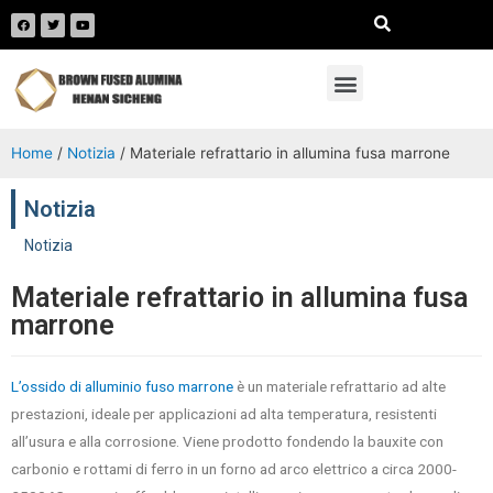
Home
/
Notizia
/ Materiale refrattario in allumina fusa marrone
Notizia
Notizia
Materiale refrattario in allumina fusa
marrone
L’ossido di alluminio fuso marrone
è un materiale refrattario ad alte
prestazioni, ideale per applicazioni ad alta temperatura, resistenti
all’usura e alla corrosione. Viene prodotto fondendo la bauxite con
carbonio e rottami di ferro in un forno ad arco elettrico a circa 2000-