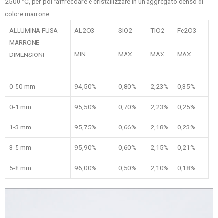
2500 °C, per poi raffreddare e cristallizzare in un aggregato denso di
colore marrone.
ALLUMINA FUSA
AL2O3
SIO2
TIO2
Fe2O3
MARRONE
MIN
MAX
MAX
MAX
DIMENSIONI
0-50 mm
94,50%
0,80%
2,23%
0,35%
0-1 mm
95,50%
0,70%
2,23%
0,25%
1-3 mm
95,75%
0,66%
2,18%
0,23%
3-5 mm
95,90%
0,60%
2,15%
0,21%
5-8 mm
96,00%
0,50%
2,10%
0,18%