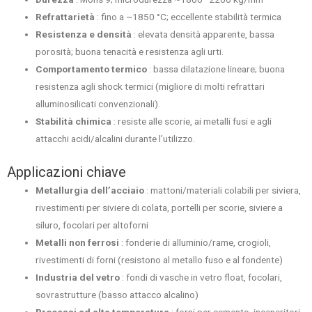
Refrattarietà
: fino a ~1850 °C; eccellente stabilità termica
Resistenza e densità
: elevata densità apparente, bassa
porosità; buona tenacità e resistenza agli urti.
Comportamento termico
: bassa dilatazione lineare; buona
resistenza agli shock termici (migliore di molti refrattari
alluminosilicati convenzionali).
Stabilità chimica
: resiste alle scorie, ai metalli fusi e agli
attacchi acidi/alcalini durante l’utilizzo.
Applicazioni chiave
Metallurgia dell’acciaio
: mattoni/materiali colabili per siviera,
rivestimenti per siviere di colata, portelli per scorie, siviere a
siluro, focolari per altoforni
Metalli non ferrosi
: fonderie di alluminio/rame, crogioli,
rivestimenti di forni (resistono al metallo fuso e al fondente)
Industria del vetro
: fondi di vasche in vetro float, focolari,
sovrastrutture (basso attacco alcalino)
Processi ad alta temperatura
: forni per cemento, inceneritori,