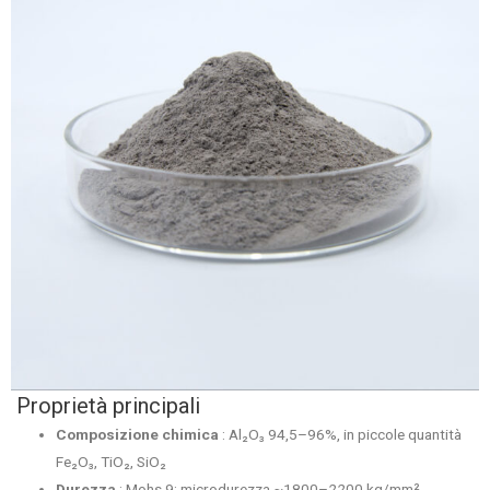
Proprietà principali
Composizione chimica
: Al₂O₃ 94,5–96%, in piccole quantità
Fe₂O₃, TiO₂, SiO₂
Durezza
: Mohs 9; microdurezza ~1800–2200 kg/mm²