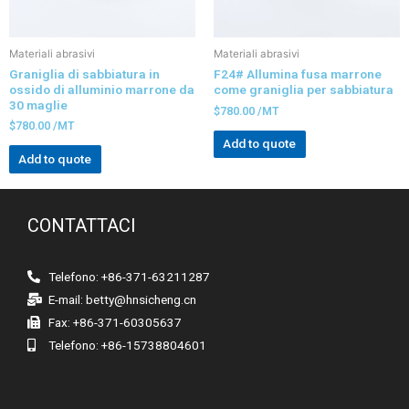
Materiali abrasivi
Materiali abrasivi
Graniglia di sabbiatura in
F24# Allumina fusa marrone
ossido di alluminio marrone da
come graniglia per sabbiatura
30 maglie
$
780.00
/MT
$
780.00
/MT
Add to quote
Add to quote
CONTATTACI
Telefono: +86-371-63211287
E-mail:
betty@hnsicheng.cn
Fax: +86-371-60305637
Telefono: +86-15738804601