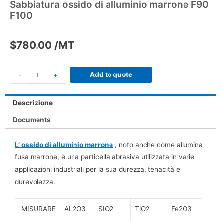
Sabbiatura ossido di alluminio marrone F90
F100
$
780.00
/MT
Add to quote
-
+
Descrizione
Documents
L’
ossido
di alluminio marrone
, noto anche come allumina
fusa marrone, è una particella abrasiva utilizzata in varie
applicazioni industriali per la sua durezza, tenacità e
durevolezza.
MISURARE
AL2O3
SIO2
TiO2
Fe2O3