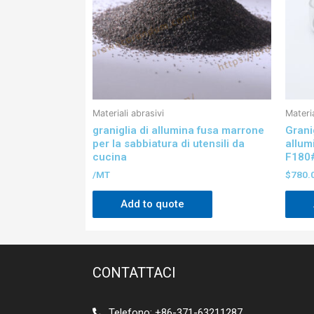
Materiali abrasivi
Materia
graniglia di allumina fusa marrone
Grani
per la sabbiatura di utensili da
allum
cucina
F180#
/MT
$
780.
Add to quote
CONTATTACI
Telefono: +86-371-63211287