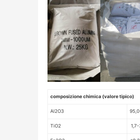
composizione chimica (valore tipico)
Al2O3
95,0
TiO2
1,7-