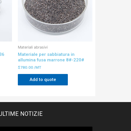
Materiali abrasivi
36
Materiale per sabbiatura in
allumina fusa marrone 8#-220#
$
780.00
/MT
Add to quote
ULTIME NOTIZIE