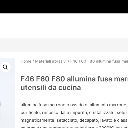
Home
/
Materiali abrasivi
/ F46 F60 F80 allumina fusa marr
F46 F60 F80 allumina fusa marr
utensili da cucina
allumina fusa marrone o ossido di alluminio marrone, 
purificato, rimosso dalle impurità, cristallizzato, sel
magneticamente, setacciato, decapato, lavato e classi
ad arco a una temperatura superiore a 2200℃ per pro