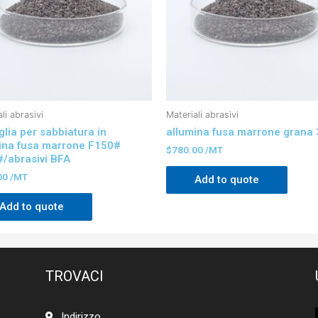
li abrasivi
Materiali abrasivi
glia per sabbiatura in
allumina fusa marrone grana 
ina fusa marrone F150#
$
780.00
/MT
/abrasivi BFA
00
/MT
Add to quote
Add to quote
TROVACI
Indirizzo