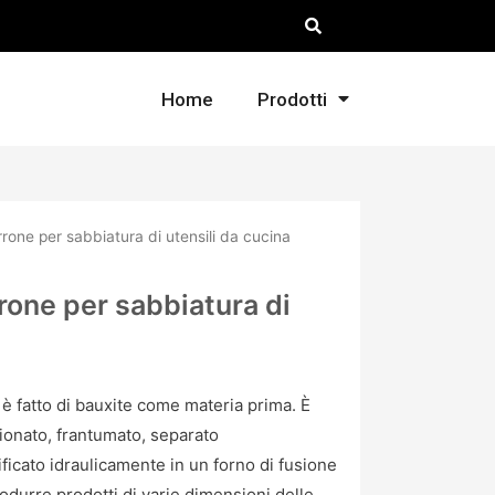
Home
Prodotti
one per sabbiatura di utensili da cucina
one per sabbiatura di
è fatto di bauxite come materia prima. È
ezionato, frantumato, separato
ficato idraulicamente in un forno di fusione
durre prodotti di varie dimensioni delle