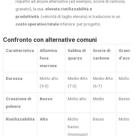
rispetto ad alcune alternative (ad esempio, scorie di carbone,
granato), la sua
elevata riutilizzabilità e
produttività
(velocità di taglio elevata) si traducono in un
costo operativo totale
inferiore per progetto.
Confronto con alternative comuni
Caratteristica
Allumina
Sabbia di
Scorie di
Granigli
fusa
quarzo
carbone
d’acciai
marrone
Durezza
Molto alto
Medio-Alto
Medio-Alto
Molto alt
(9.0)
(7.0)
(6-7)
Creazione di
Basso
Molto alto
Medio
Basso
polvere
Riutilizzabilità
Alto
Molto
Basso
Molto alt
basso
(monouso)