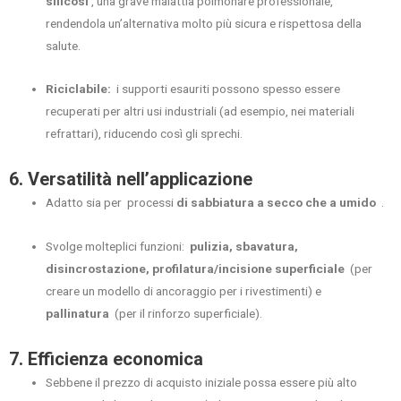
silicosi
, una grave malattia polmonare professionale,
rendendola un’alternativa molto più sicura e rispettosa della
salute.
Riciclabile:
i supporti esauriti possono spesso essere
recuperati per altri usi industriali (ad esempio, nei materiali
refrattari), riducendo così gli sprechi.
6. Versatilità nell’applicazione
Adatto sia per processi
di sabbiatura a secco che a umido
.
Svolge molteplici funzioni:
pulizia, sbavatura,
disincrostazione, profilatura/incisione superficiale
(per
creare un modello di ancoraggio per i rivestimenti) e
pallinatura
(per il rinforzo superficiale).
7. Efficienza economica
Sebbene il prezzo di acquisto iniziale possa essere più alto